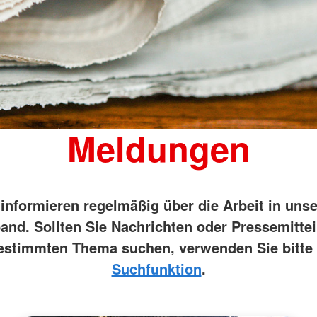
Wohnheim 
Mutter-Kind-Gruppe
Tagesgruppen
Spenden
Schulische Betreuung für den
Kleiderka
stationären Bereich
DRK-Shop
Elterncoach
Psychologin
Familienhilfe
Familienübergreifende Einzel- und
Gruppenangebote und
Meldungen
Psychodramatische Gruppenarbeit
in der Familienhilfe
 informieren regelmäßig über die Arbeit in uns
and. Sollten Sie Nachrichten oder Pressemitte
estimmten Thema suchen, verwenden Sie bitte 
Suchfunktion
.