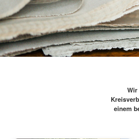
Kinder, Jugend und Familie
Jugendclub
Kindertagesstätten
Wohnheim "Julianenhof" Havelberg
Bildungs- und Begegnungsstätte
Amicus
Wir
Kreisverb
einem b