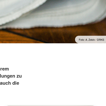
"Sorgenfrei" Osterburg
erwachsene Zuwanderer
Gesonderte Beratung und
Betreuung
mmern
Suchdienst
Foto: A. Zelck / DRKS
erem
ilungen zu
auch die