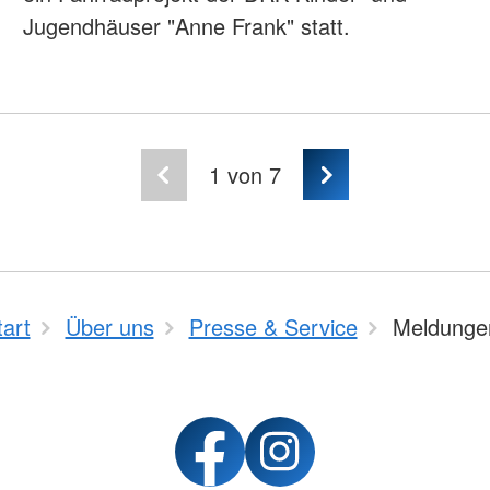
Jugendhäuser "Anne Frank" statt.
1
von 7
tart
Über uns
Presse & Service
Meldunge