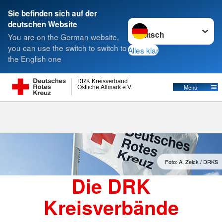
Sie befinden sich auf der
Sprache wechseln zu
deutschen Website
Suche
You are on the German website,
you can use the switch to switch to
Alles klar
the English one
Kreisverbände
DRK Kreisverband
Östliche Altmark e.V.
Menü
Foto: A. Zelck / DRKS
Die DRK
Kreisverbände