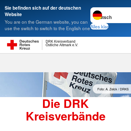
Sie befinden sich auf der deutschen
Sprache wechseln 
Website
Suche
You are on the German website, you can
Alles klar
use the switch to switch to the English one
DRK Kreisverband
Östliche Altmark e.V.
Kreisverbände
Foto: A. Zelck / DRKS
Die DRK
Kreisverbände