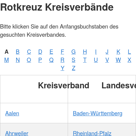
Rotkreuz Kreisverbände
Bitte klicken Sie auf den Anfangsbuchstaben des
gesuchten Kreisverbandes.
A
B
C
D
E
F
G
H
I
J
K
L
M
N
O
P
Q
R
S
T
U
V
W
X
Y
Z
Kreisverband
Landesv
Aalen
Baden-Württemberg
Ahrweiler
Rheinland-Pfalz