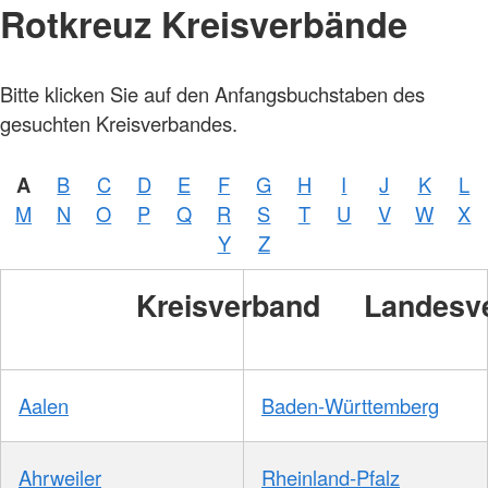
Rotkreuz Kreisverbände
Bitte klicken Sie auf den Anfangsbuchstaben des
gesuchten Kreisverbandes.
A
B
C
D
E
F
G
H
I
J
K
L
M
N
O
P
Q
R
S
T
U
V
W
X
Y
Z
Kreisverband
Landesv
Aalen
Baden-Württemberg
Ahrweiler
Rheinland-Pfalz