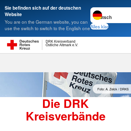
Sie befinden sich auf der deutschen
Sprache wechseln 
Website
Suche
You are on the German website, you can
Alles klar
use the switch to switch to the English one
DRK Kreisverband
Östliche Altmark e.V.
Kreisverbände
Foto: A. Zelck / DRKS
Die DRK
Kreisverbände