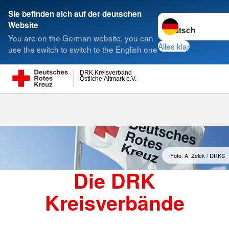
Sie befinden sich auf der deutschen
Sprache wechseln 
Website
Suche
You are on the German website, you can
Alles klar
use the switch to switch to the English one
DRK Kreisverband
Östliche Altmark e.V.
Kreisverbände
Foto: A. Zelck / DRKS
Die DRK
Kreisverbände