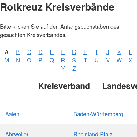
Rotkreuz Kreisverbände
Bitte klicken Sie auf den Anfangsbuchstaben des
gesuchten Kreisverbandes.
A
B
C
D
E
F
G
H
I
J
K
L
M
N
O
P
Q
R
S
T
U
V
W
X
Y
Z
Kreisverband
Landesv
Aalen
Baden-Württemberg
Ahrweiler
Rheinland-Pfalz