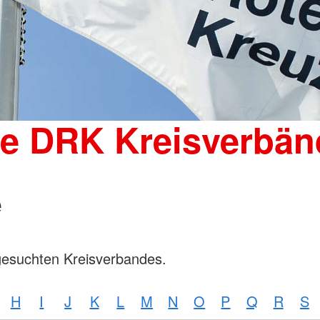
Wohnheim 
Mutter-Kind-Gruppe
Tagesgruppen
Spenden
Schulische Betreuung für den
Kleiderka
stationären Bereich
DRK-Shop
Elterncoach
Psychologin
Familienhilfe
Familienübergreifende Einzel- und
ie DRK Kreisverbän
Gruppenangebote und
Psychodramatische Gruppenarbeit
in der Familienhilfe
e
gesuchten Kreisverbandes.
H
I
J
K
L
M
N
O
P
Q
R
S