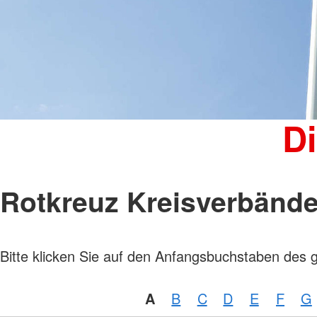
Kinder, Jugend und Familie
Jugendclub
Kindertagesstätten
Wohnheim "Julianenhof" Havelberg
Bildungs- und Begegnungsstätte
Amicus
D
Rotkreuz Kreisverbänd
Bitte klicken Sie auf den Anfangsbuchstaben des 
A
B
C
D
E
F
G