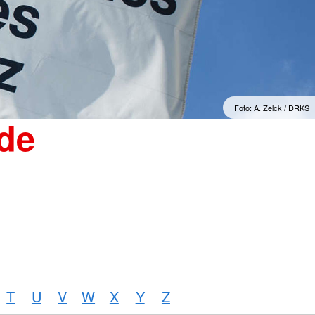
"Sorgenfrei" Osterburg
erwachsene Zuwanderer
Gesonderte Beratung und
Betreuung
mmern
Suchdienst
Foto: A. Zelck / DRKS
de
T
U
V
W
X
Y
Z