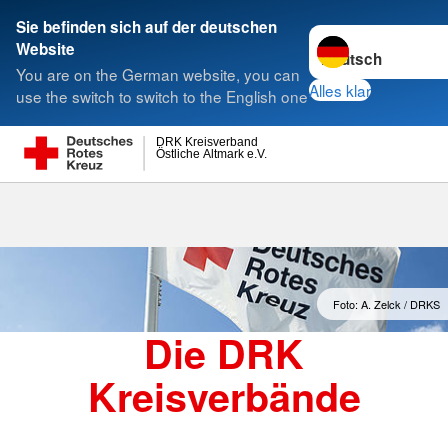
Sie befinden sich auf der deutschen
Sprache wechseln 
Website
Suche
You are on the German website, you can
Alles klar
use the switch to switch to the English one
DRK Kreisverband
Östliche Altmark e.V.
Kreisverbände
Foto: A. Zelck / DRKS
Die DRK
Kreisverbände