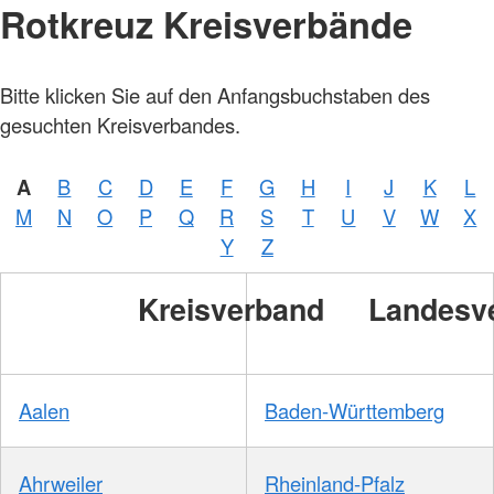
Rotkreuz Kreisverbände
Bitte klicken Sie auf den Anfangsbuchstaben des
gesuchten Kreisverbandes.
A
B
C
D
E
F
G
H
I
J
K
L
M
N
O
P
Q
R
S
T
U
V
W
X
Y
Z
Kreisverband
Landesv
Aalen
Baden-Württemberg
Ahrweiler
Rheinland-Pfalz