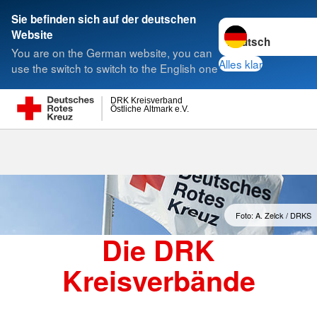
Sie befinden sich auf der deutschen
Sprache wechseln 
Website
Suche
You are on the German website, you can
Alles klar
use the switch to switch to the English one
DRK Kreisverband
Östliche Altmark e.V.
Kreisverbände
Foto: A. Zelck / DRKS
Die DRK
Kreisverbände