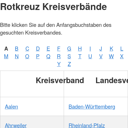
Rotkreuz Kreisverbände
Bitte klicken Sie auf den Anfangsbuchstaben des
gesuchten Kreisverbandes.
A
B
C
D
E
F
G
H
I
J
K
L
M
N
O
P
Q
R
S
T
U
V
W
X
Y
Z
Kreisverband
Landesv
Aalen
Baden-Württemberg
Ahrweiler
Rheinland-Pfalz