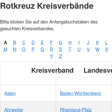
Rotkreuz Kreisverbände
Bitte klicken Sie auf den Anfangsbuchstaben des
gesuchten Kreisverbandes.
A
B
C
D
E
F
G
H
I
J
K
L
M
N
O
P
Q
R
S
T
U
V
W
X
Y
Z
Kreisverband
Landesv
Aalen
Baden-Württemberg
Ahrweiler
Rheinland-Pfalz