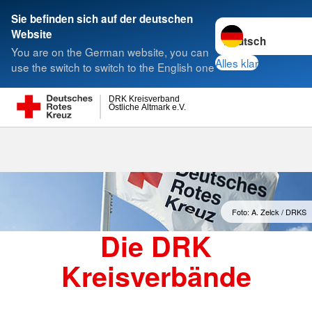
Sie befinden sich auf der deutschen
Sprache wechseln 
Website
Suche
You are on the German website, you can
Alles klar
use the switch to switch to the English one
DRK Kreisverband
Östliche Altmark e.V.
Kreisverbände
Foto: A. Zelck / DRKS
Die DRK
Kreisverbände