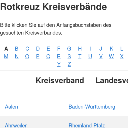
Rotkreuz Kreisverbände
Bitte klicken Sie auf den Anfangsbuchstaben des
gesuchten Kreisverbandes.
A
B
C
D
E
F
G
H
I
J
K
L
M
N
O
P
Q
R
S
T
U
V
W
X
Y
Z
Kreisverband
Landesv
Aalen
Baden-Württemberg
Ahrweiler
Rheinland-Pfalz