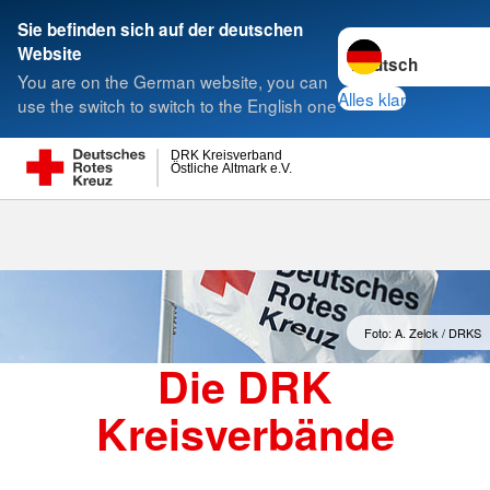
Sie befinden sich auf der deutschen
Sprache wechseln 
Website
Suche
You are on the German website, you can
Alles klar
use the switch to switch to the English one
DRK Kreisverband
Östliche Altmark e.V.
Kreisverbände
Foto: A. Zelck / DRKS
Die DRK
Kreisverbände