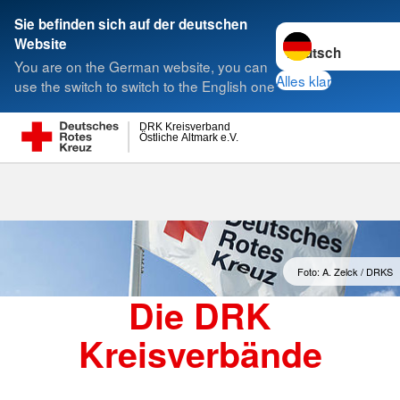
Sie befinden sich auf der deutschen
Sprache wechseln 
Website
Suche
You are on the German website, you can
Alles klar
use the switch to switch to the English one
DRK Kreisverband
Östliche Altmark e.V.
Kreisverbände
Foto: A. Zelck / DRKS
Die DRK
Kreisverbände