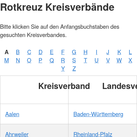
Rotkreuz Kreisverbände
Bitte klicken Sie auf den Anfangsbuchstaben des
gesuchten Kreisverbandes.
A
B
C
D
E
F
G
H
I
J
K
L
M
N
O
P
Q
R
S
T
U
V
W
X
Y
Z
Kreisverband
Landesv
Aalen
Baden-Württemberg
Ahrweiler
Rheinland-Pfalz