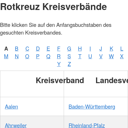
Rotkreuz Kreisverbände
Bitte klicken Sie auf den Anfangsbuchstaben des
gesuchten Kreisverbandes.
A
B
C
D
E
F
G
H
I
J
K
L
M
N
O
P
Q
R
S
T
U
V
W
X
Y
Z
Kreisverband
Landesv
Aalen
Baden-Württemberg
Ahrweiler
Rheinland-Pfalz