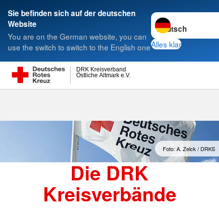
Sie befinden sich auf der deutschen
Sprache wechseln 
Website
Suche
You are on the German website, you can
Alles klar
use the switch to switch to the English one
DRK Kreisverband
Östliche Altmark e.V.
Kreisverbände
Foto: A. Zelck / DRKS
Die DRK
Kreisverbände