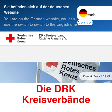
Sie befinden sich auf der deutschen
Sprache wechseln 
Website
Suche
You are on the German website, you can
Alles klar
use the switch to switch to the English one
DRK Kreisverband
Östliche Altmark e.V.
Kreisverbände
Foto: A. Zelck / DRKS
Die DRK
Kreisverbände