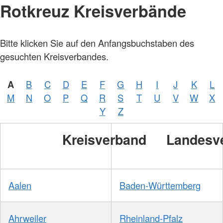
Rotkreuz Kreisverbände
Bitte klicken Sie auf den Anfangsbuchstaben des
gesuchten Kreisverbandes.
A
B
C
D
E
F
G
H
I
J
K
L
M
N
O
P
Q
R
S
T
U
V
W
X
Y
Z
Kreisverband
Landesv
Aalen
Baden-Württemberg
Ahrweiler
Rheinland-Pfalz