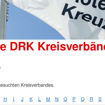
Wohnheim 
Mutter-Kind-Gruppe
Tagesgruppen
Spenden
Schulische Betreuung für den
Kleiderka
stationären Bereich
DRK-Shop
Elterncoach
Psychologin
Familienhilfe
Familienübergreifende Einzel- und
ie DRK Kreisverbän
Gruppenangebote und
Psychodramatische Gruppenarbeit
in der Familienhilfe
e
gesuchten Kreisverbandes.
H
I
J
K
L
M
N
O
P
Q
R
S