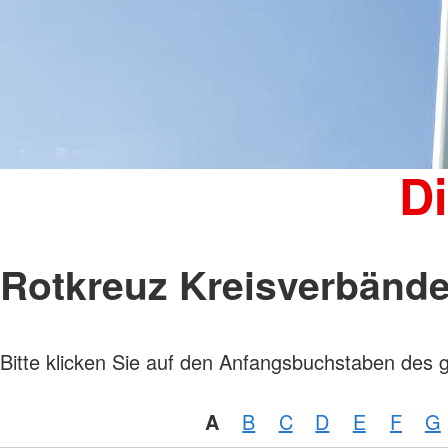
Kinder, Jugend und Familie
Jugendclub
Kindertagesstätten
Wohnheim "Julianenhof" Havelberg
Bildungs- und Begegnungsstätte
Amicus
D
Rotkreuz Kreisverbänd
Bitte klicken Sie auf den Anfangsbuchstaben des 
A
B
C
D
E
F
G