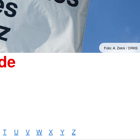
"Sorgenfrei" Osterburg
erwachsene Zuwanderer
Gesonderte Beratung und
Betreuung
mmern
Suchdienst
Foto: A. Zelck / DRKS
de
T
U
V
W
X
Y
Z