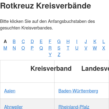
Rotkreuz Kreisverbände
Bitte klicken Sie auf den Anfangsbuchstaben des
gesuchten Kreisverbandes.
A
B
C
D
E
F
G
H
I
J
K
L
M
N
O
P
Q
R
S
T
U
V
W
X
Y
Z
Kreisverband
Landesv
Aalen
Baden-Württemberg
Ahrweiler
Rheinland-Pfalz