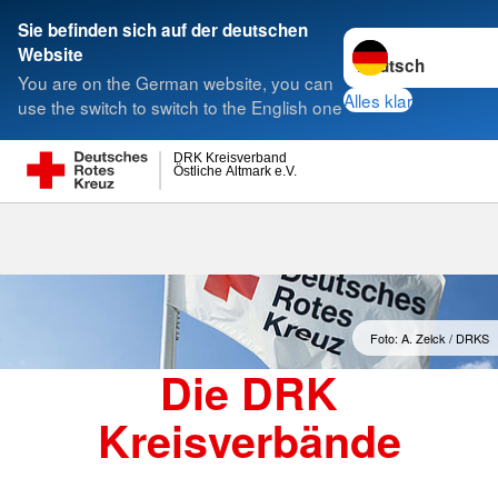
Sie befinden sich auf der deutschen
Sprache wechseln 
Website
Suche
You are on the German website, you can
Alles klar
use the switch to switch to the English one
DRK Kreisverband
Östliche Altmark e.V.
Kreisverbände
Foto: A. Zelck / DRKS
Die DRK
Kreisverbände