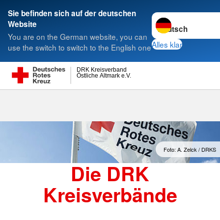
Sie befinden sich auf der deutschen
Sprache wechseln 
Website
Suche
You are on the German website, you can
Alles klar
use the switch to switch to the English one
DRK Kreisverband
Östliche Altmark e.V.
Kreisverbände
Foto: A. Zelck / DRKS
Die DRK
Kreisverbände