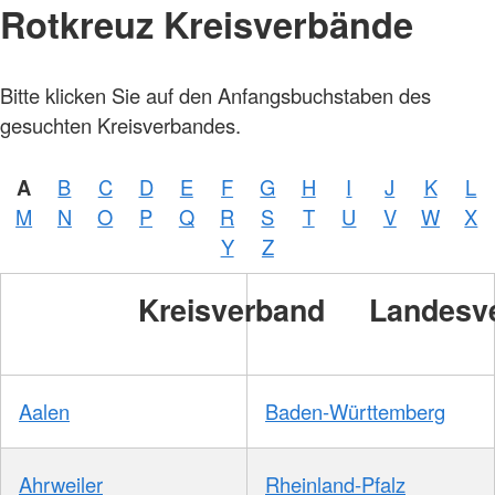
Rotkreuz Kreisverbände
Bitte klicken Sie auf den Anfangsbuchstaben des
gesuchten Kreisverbandes.
A
B
C
D
E
F
G
H
I
J
K
L
M
N
O
P
Q
R
S
T
U
V
W
X
Y
Z
Kreisverband
Landesv
Aalen
Baden-Württemberg
Ahrweiler
Rheinland-Pfalz