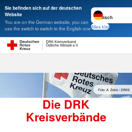
Sie befinden sich auf der deutschen
Sprache wechseln 
Website
Suche
You are on the German website, you can
Alles klar
use the switch to switch to the English one
DRK Kreisverband
Östliche Altmark e.V.
Kreisverbände
Foto: A. Zelck / DRKS
Die DRK
Kreisverbände