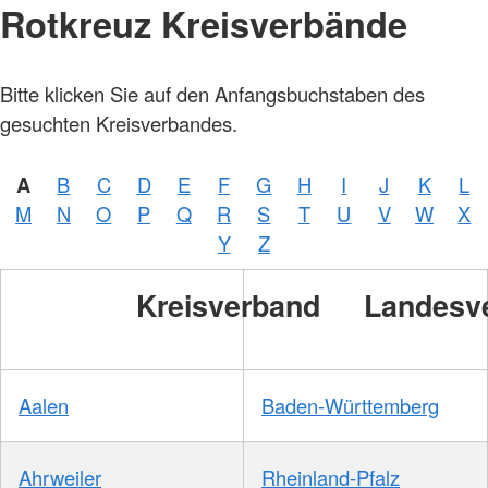
Rotkreuz Kreisverbände
Bitte klicken Sie auf den Anfangsbuchstaben des
gesuchten Kreisverbandes.
A
B
C
D
E
F
G
H
I
J
K
L
M
N
O
P
Q
R
S
T
U
V
W
X
Y
Z
Kreisverband
Landesv
Aalen
Baden-Württemberg
Ahrweiler
Rheinland-Pfalz