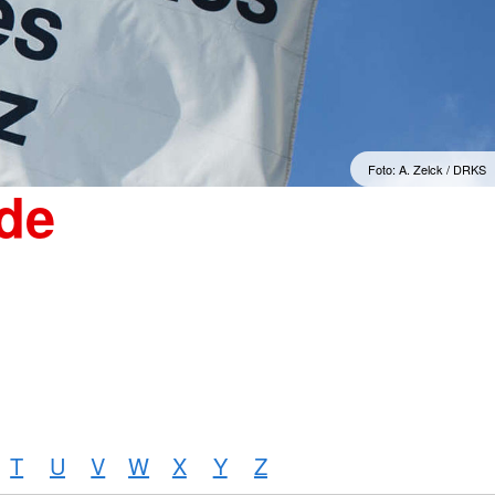
"Sorgenfrei" Osterburg
erwachsene Zuwanderer
Gesonderte Beratung und
Betreuung
mmern
Suchdienst
Foto: A. Zelck / DRKS
de
T
U
V
W
X
Y
Z