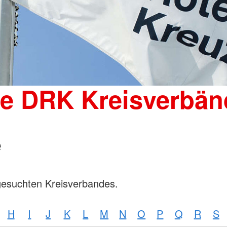
Wohnheim 
Mutter-Kind-Gruppe
Tagesgruppen
Spenden
Schulische Betreuung für den
Kleiderka
stationären Bereich
DRK-Shop
Elterncoach
Psychologin
Familienhilfe
Familienübergreifende Einzel- und
ie DRK Kreisverbän
Gruppenangebote und
Psychodramatische Gruppenarbeit
in der Familienhilfe
e
gesuchten Kreisverbandes.
H
I
J
K
L
M
N
O
P
Q
R
S