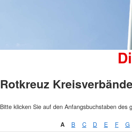
Kinder, Jugend und Familie
Jugendclub
Kindertagesstätten
Wohnheim "Julianenhof" Havelberg
Bildungs- und Begegnungsstätte
Amicus
D
Rotkreuz Kreisverbänd
Bitte klicken Sie auf den Anfangsbuchstaben des 
A
B
C
D
E
F
G