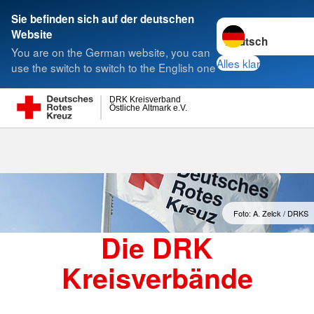
Sie befinden sich auf der deutschen
Sprache wechseln 
Website
Suche
You are on the German website, you can
Alles klar
use the switch to switch to the English one
DRK Kreisverband
Östliche Altmark e.V.
Kreisverbände
Foto: A. Zelck / DRKS
Die DRK
Kreisverbände