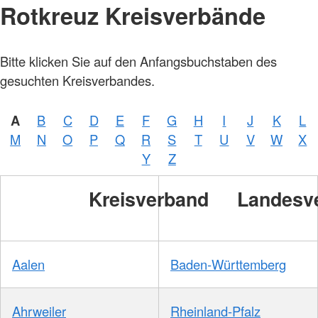
Rotkreuz Kreisverbände
Bitte klicken Sie auf den Anfangsbuchstaben des
gesuchten Kreisverbandes.
A
B
C
D
E
F
G
H
I
J
K
L
M
N
O
P
Q
R
S
T
U
V
W
X
Y
Z
Kreisverband
Landesv
Aalen
Baden-Württemberg
Ahrweiler
Rheinland-Pfalz