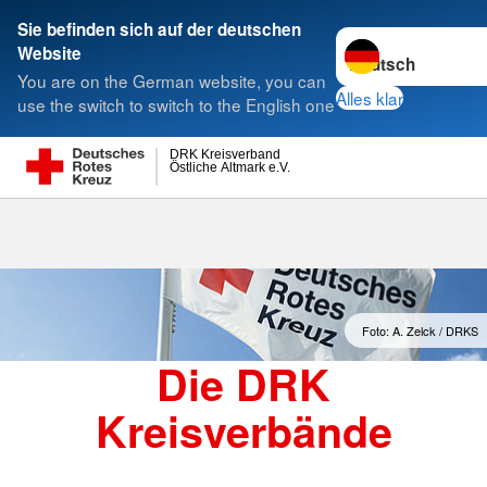
Sie befinden sich auf der deutschen
Sprache wechseln 
Website
Suche
You are on the German website, you can
Alles klar
use the switch to switch to the English one
DRK Kreisverband
Östliche Altmark e.V.
Kreisverbände
Foto: A. Zelck / DRKS
Die DRK
Kreisverbände