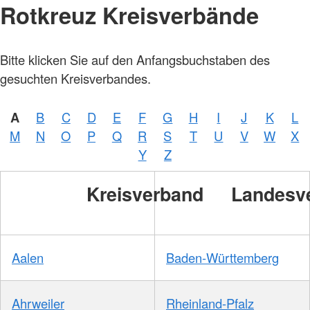
Rotkreuz Kreisverbände
Bitte klicken Sie auf den Anfangsbuchstaben des
gesuchten Kreisverbandes.
A
B
C
D
E
F
G
H
I
J
K
L
M
N
O
P
Q
R
S
T
U
V
W
X
Y
Z
Kreisverband
Landesv
Aalen
Baden-Württemberg
Ahrweiler
Rheinland-Pfalz