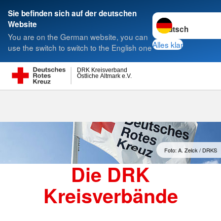
Sie befinden sich auf der deutschen
Sprache wechseln 
Website
Suche
You are on the German website, you can
Alles klar
use the switch to switch to the English one
DRK Kreisverband
Östliche Altmark e.V.
Kreisverbände
Foto: A. Zelck / DRKS
Die DRK
Kreisverbände