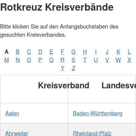
Rotkreuz Kreisverbände
Bitte klicken Sie auf den Anfangsbuchstaben des
gesuchten Kreisverbandes.
A
B
C
D
E
F
G
H
I
J
K
L
M
N
O
P
Q
R
S
T
U
V
W
X
Y
Z
Kreisverband
Landesv
Aalen
Baden-Württemberg
Ahrweiler
Rheinland-Pfalz