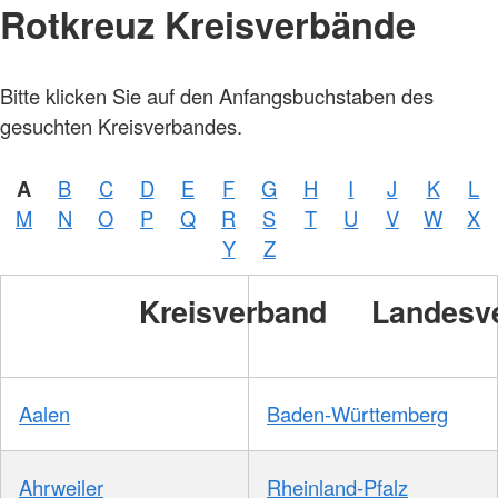
Rotkreuz Kreisverbände
Bitte klicken Sie auf den Anfangsbuchstaben des
gesuchten Kreisverbandes.
A
B
C
D
E
F
G
H
I
J
K
L
M
N
O
P
Q
R
S
T
U
V
W
X
Y
Z
Kreisverband
Landesv
Aalen
Baden-Württemberg
Ahrweiler
Rheinland-Pfalz