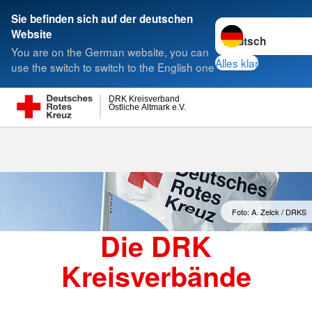
Sie befinden sich auf der deutschen
Sprache wechseln 
Website
Suche
You are on the German website, you can
Alles klar
use the switch to switch to the English one
DRK Kreisverband
Östliche Altmark e.V.
Kreisverbände
Foto: A. Zelck / DRKS
Die DRK
Kreisverbände