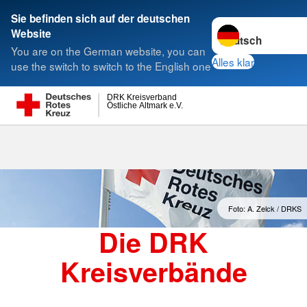
Sie befinden sich auf der deutschen
Sprache wechseln 
Website
Suche
You are on the German website, you can
Alles klar
use the switch to switch to the English one
DRK Kreisverband
Östliche Altmark e.V.
Kreisverbände
Foto: A. Zelck / DRKS
Die DRK
Kreisverbände