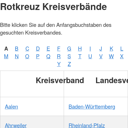
Rotkreuz Kreisverbände
Bitte klicken Sie auf den Anfangsbuchstaben des
gesuchten Kreisverbandes.
A
B
C
D
E
F
G
H
I
J
K
L
M
N
O
P
Q
R
S
T
U
V
W
X
Y
Z
Kreisverband
Landesv
Aalen
Baden-Württemberg
Ahrweiler
Rheinland-Pfalz