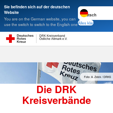
Sie befinden sich auf der deutschen
Sprache wechseln 
Website
Suche
You are on the German website, you can
Alles klar
use the switch to switch to the English one
DRK Kreisverband
Östliche Altmark e.V.
Kreisverbände
Foto: A. Zelck / DRKS
Die DRK
Kreisverbände