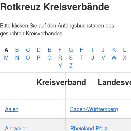
Rotkreuz Kreisverbände
Bitte klicken Sie auf den Anfangsbuchstaben des
gesuchten Kreisverbandes.
A
B
C
D
E
F
G
H
I
J
K
L
M
N
O
P
Q
R
S
T
U
V
W
X
Y
Z
Kreisverband
Landesv
Aalen
Baden-Württemberg
Ahrweiler
Rheinland-Pfalz