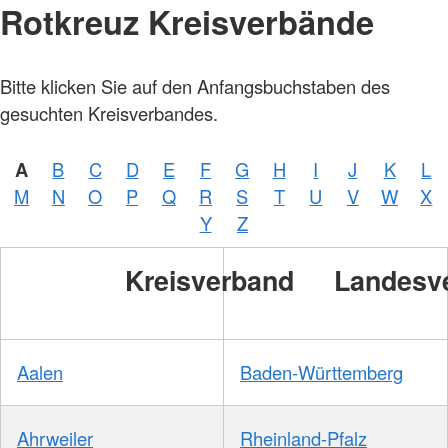
Rotkreuz Kreisverbände
Bitte klicken Sie auf den Anfangsbuchstaben des
gesuchten Kreisverbandes.
A
B
C
D
E
F
G
H
I
J
K
L
M
N
O
P
Q
R
S
T
U
V
W
X
Y
Z
Kreisverband
Landesv
Aalen
Baden-Württemberg
Ahrweiler
Rheinland-Pfalz