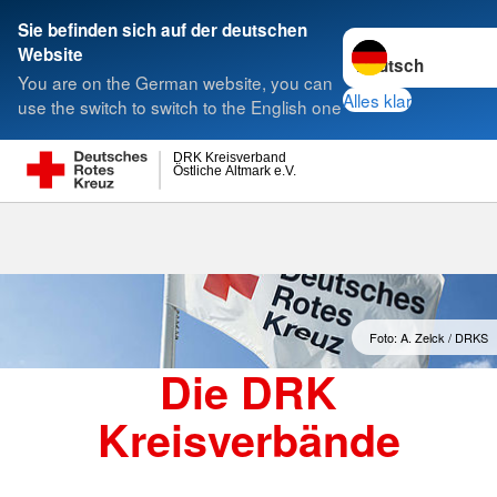
Sie befinden sich auf der deutschen
Sprache wechseln 
Website
Suche
You are on the German website, you can
Alles klar
use the switch to switch to the English one
DRK Kreisverband
Östliche Altmark e.V.
Kreisverbände
Foto: A. Zelck / DRKS
Die DRK
Kreisverbände