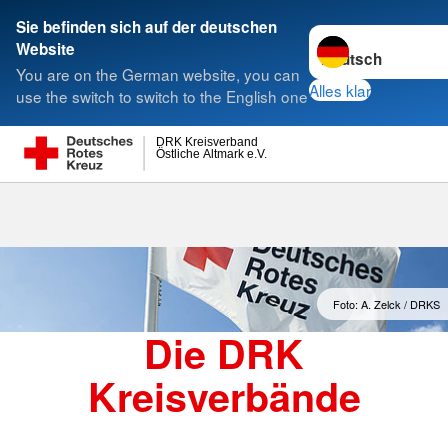
Sie befinden sich auf der deutschen
Sprache wechseln 
Website
Suche
You are on the German website, you can
Alles klar
use the switch to switch to the English one
DRK Kreisverband
Östliche Altmark e.V.
Kreisverbände
Foto: A. Zelck / DRKS
Die DRK
Kreisverbände