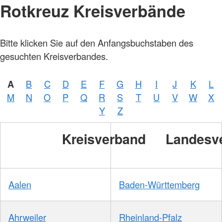
Rotkreuz Kreisverbände
Bitte klicken Sie auf den Anfangsbuchstaben des
gesuchten Kreisverbandes.
A
B
C
D
E
F
G
H
I
J
K
L
M
N
O
P
Q
R
S
T
U
V
W
X
Y
Z
Kreisverband
Landesv
Aalen
Baden-Württemberg
Ahrweiler
Rheinland-Pfalz