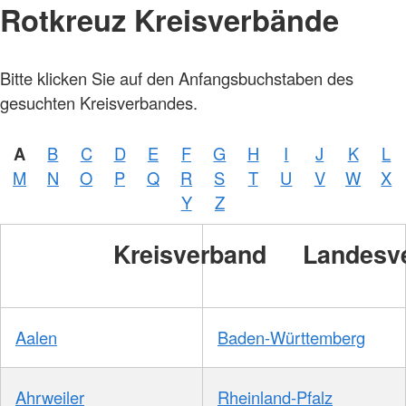
Rotkreuz Kreisverbände
Bitte klicken Sie auf den Anfangsbuchstaben des
gesuchten Kreisverbandes.
A
B
C
D
E
F
G
H
I
J
K
L
M
N
O
P
Q
R
S
T
U
V
W
X
Y
Z
Kreisverband
Landesv
Aalen
Baden-Württemberg
Ahrweiler
Rheinland-Pfalz