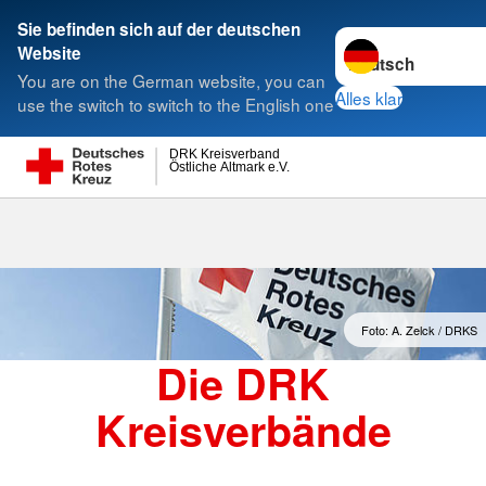
Sie befinden sich auf der deutschen
Sprache wechseln 
Website
Suche
You are on the German website, you can
Alles klar
use the switch to switch to the English one
DRK Kreisverband
Östliche Altmark e.V.
Kreisverbände
Foto: A. Zelck / DRKS
Die DRK
Kreisverbände