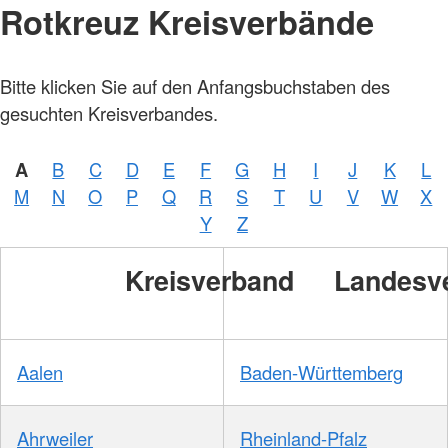
Rotkreuz Kreisverbände
Bitte klicken Sie auf den Anfangsbuchstaben des
gesuchten Kreisverbandes.
A
B
C
D
E
F
G
H
I
J
K
L
M
N
O
P
Q
R
S
T
U
V
W
X
Y
Z
Kreisverband
Landesv
Aalen
Baden-Württemberg
Ahrweiler
Rheinland-Pfalz