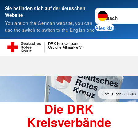
Sie befinden sich auf der deutschen
Sprache wechseln 
Website
Suche
You are on the German website, you can
Alles klar
use the switch to switch to the English one
DRK Kreisverband
Östliche Altmark e.V.
Kreisverbände
Foto: A. Zelck / DRKS
Die DRK
Kreisverbände