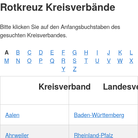
Rotkreuz Kreisverbände
Bitte klicken Sie auf den Anfangsbuchstaben des
gesuchten Kreisverbandes.
A
B
C
D
E
F
G
H
I
J
K
L
M
N
O
P
Q
R
S
T
U
V
W
X
Y
Z
Kreisverband
Landesv
Aalen
Baden-Württemberg
Ahrweiler
Rheinland-Pfalz