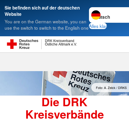
Sie befinden sich auf der deutschen
Sprache wechseln 
Website
Suche
You are on the German website, you can
Alles klar
use the switch to switch to the English one
DRK Kreisverband
Östliche Altmark e.V.
Kreisverbände
Foto: A. Zelck / DRKS
Die DRK
Kreisverbände