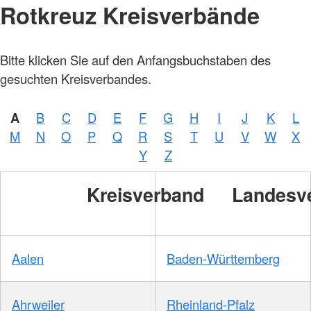
Rotkreuz Kreisverbände
Bitte klicken Sie auf den Anfangsbuchstaben des
gesuchten Kreisverbandes.
A
B
C
D
E
F
G
H
I
J
K
L
M
N
O
P
Q
R
S
T
U
V
W
X
Y
Z
Kreisverband
Landesv
Aalen
Baden-Württemberg
Ahrweiler
Rheinland-Pfalz