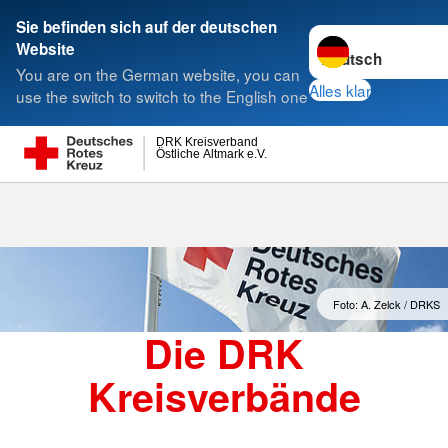
Sie befinden sich auf der deutschen
Sprache wechseln 
Website
Suche
You are on the German website, you can
Alles klar
use the switch to switch to the English one
DRK Kreisverband
Östliche Altmark e.V.
Kreisverbände
Foto: A. Zelck / DRKS
Die DRK
Kreisverbände