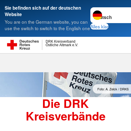
Sie befinden sich auf der deutschen
Sprache wechseln 
Website
Suche
You are on the German website, you can
Alles klar
use the switch to switch to the English one
DRK Kreisverband
Östliche Altmark e.V.
Kreisverbände
Foto: A. Zelck / DRKS
Die DRK
Kreisverbände