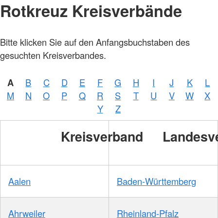
Rotkreuz Kreisverbände
Bitte klicken Sie auf den Anfangsbuchstaben des
gesuchten Kreisverbandes.
A
B
C
D
E
F
G
H
I
J
K
L
M
N
O
P
Q
R
S
T
U
V
W
X
Y
Z
Kreisverband
Landesv
Aalen
Baden-Württemberg
Ahrweiler
Rheinland-Pfalz