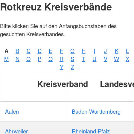
Rotkreuz Kreisverbände
Bitte klicken Sie auf den Anfangsbuchstaben des
gesuchten Kreisverbandes.
A
B
C
D
E
F
G
H
I
J
K
L
M
N
O
P
Q
R
S
T
U
V
W
X
Y
Z
Kreisverband
Landesv
Aalen
Baden-Württemberg
Ahrweiler
Rheinland-Pfalz