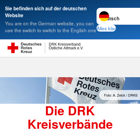
Sie befinden sich auf der deutschen
Sprache wechseln 
Website
Suche
You are on the German website, you can
Alles klar
use the switch to switch to the English one
DRK Kreisverband
Östliche Altmark e.V.
Kreisverbände
Foto: A. Zelck / DRKS
Die DRK
Kreisverbände