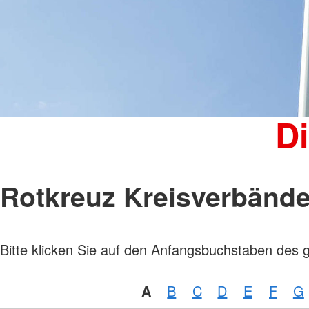
Kinder, Jugend und Familie
Jugendclub
Kindertagesstätten
Wohnheim "Julianenhof" Havelberg
Bildungs- und Begegnungsstätte
Amicus
D
Rotkreuz Kreisverbänd
Bitte klicken Sie auf den Anfangsbuchstaben des 
A
B
C
D
E
F
G