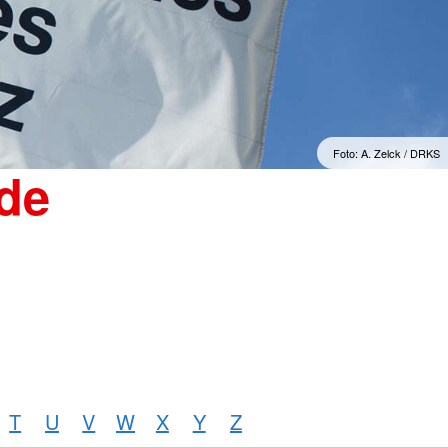
"Sorgenfrei" Osterburg
erwachsene Zuwanderer
Gesonderte Beratung und
Betreuung
mmern
Suchdienst
Foto: A. Zelck / DRKS
de
T
U
V
W
X
Y
Z