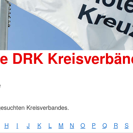
Wohnheim 
Mutter-Kind-Gruppe
Tagesgruppen
Spenden
Schulische Betreuung für den
Kleiderka
stationären Bereich
DRK-Shop
Elterncoach
Psychologin
Familienhilfe
Familienübergreifende Einzel- und
ie DRK Kreisverbän
Gruppenangebote und
Psychodramatische Gruppenarbeit
in der Familienhilfe
e
gesuchten Kreisverbandes.
H
I
J
K
L
M
N
O
P
Q
R
S