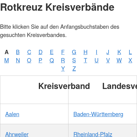
Rotkreuz Kreisverbände
Bitte klicken Sie auf den Anfangsbuchstaben des
gesuchten Kreisverbandes.
A
B
C
D
E
F
G
H
I
J
K
L
M
N
O
P
Q
R
S
T
U
V
W
X
Y
Z
Kreisverband
Landesv
Aalen
Baden-Württemberg
Ahrweiler
Rheinland-Pfalz