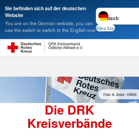
Sie befinden sich auf der deutschen
Sprache wechseln 
Website
Suche
You are on the German website, you can
Alles klar
use the switch to switch to the English one
DRK Kreisverband
Östliche Altmark e.V.
Kreisverbände
Foto: A. Zelck / DRKS
Die DRK
Kreisverbände