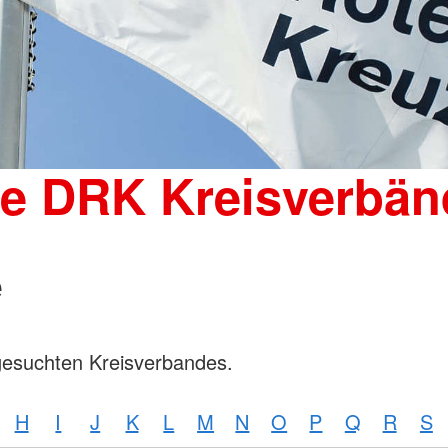
Wohnheim 
Mutter-Kind-Gruppe
Tagesgruppen
Spenden
Schulische Betreuung für den
Kleiderka
stationären Bereich
DRK-Shop
Elterncoach
Psychologin
Familienhilfe
Familienübergreifende Einzel- und
ie DRK Kreisverbän
Gruppenangebote und
Psychodramatische Gruppenarbeit
in der Familienhilfe
e
gesuchten Kreisverbandes.
H
I
J
K
L
M
N
O
P
Q
R
S