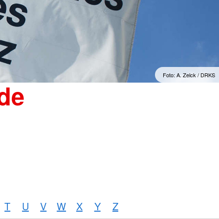
"Sorgenfrei" Osterburg
erwachsene Zuwanderer
Gesonderte Beratung und
Betreuung
mmern
Suchdienst
Foto: A. Zelck / DRKS
de
T
U
V
W
X
Y
Z