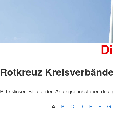
Kinder, Jugend und Familie
Jugendclub
Kindertagesstätten
Wohnheim "Julianenhof" Havelberg
Bildungs- und Begegnungsstätte
Amicus
D
Rotkreuz Kreisverbänd
Bitte klicken Sie auf den Anfangsbuchstaben des 
A
B
C
D
E
F
G