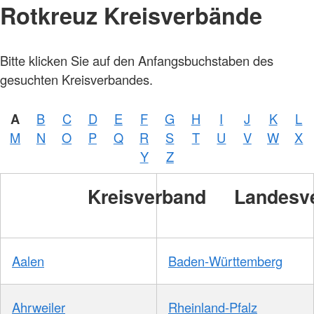
Rotkreuz Kreisverbände
Bitte klicken Sie auf den Anfangsbuchstaben des
gesuchten Kreisverbandes.
A
B
C
D
E
F
G
H
I
J
K
L
M
N
O
P
Q
R
S
T
U
V
W
X
Y
Z
Kreisverband
Landesv
Aalen
Baden-Württemberg
Ahrweiler
Rheinland-Pfalz