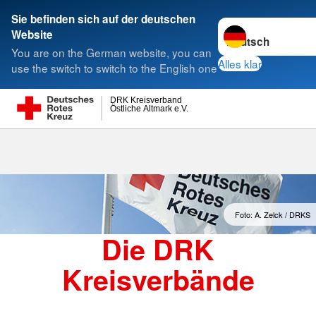
Sie befinden sich auf der deutschen
Sprache wechseln 
Website
Suche
You are on the German website, you can
Alles klar
use the switch to switch to the English one
DRK Kreisverband
Östliche Altmark e.V.
Kreisverbände
Foto: A. Zelck / DRKS
Die DRK
Kreisverbände