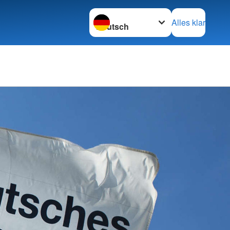
Sprache wechseln zu
Alles klar
t
Gemeinschaften
f
rbände
Bereitschaften
e
Rettungshundestaffel
erbände
ttlung
Wasserwacht
nschaften
nd Krankenfahrten
Jugendrotkreuz (JRK)
 gGmbHs
Schulsanitätsdienst
edienst NSTOB
ungshilfe
Verpflegung und Logistik
alsekretariat
l-Werkstätten gGmbH
nationales Rotkreuz
Migrations- und
"Julianenhof" Havelberg
Flüchtlingsberatung
"Am Seeberg" Kehnert
Migrationsberatung für