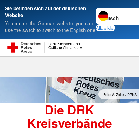
Sie befinden sich auf der deutschen
Sprache wechseln 
Website
Suche
You are on the German website, you can
Alles klar
use the switch to switch to the English one
DRK Kreisverband
Östliche Altmark e.V.
Kreisverbände
Foto: A. Zelck / DRKS
Die DRK
Kreisverbände