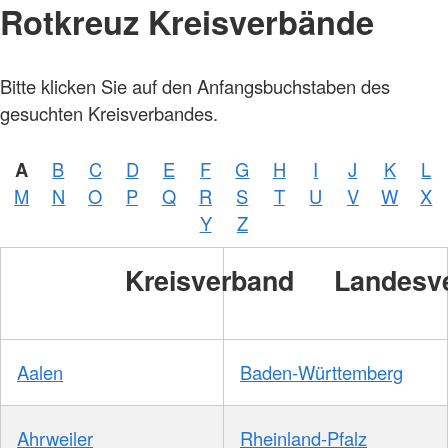
Rotkreuz Kreisverbände
Bitte klicken Sie auf den Anfangsbuchstaben des
gesuchten Kreisverbandes.
A
B
C
D
E
F
G
H
I
J
K
L
M
N
O
P
Q
R
S
T
U
V
W
X
Y
Z
Kreisverband
Landesv
Aalen
Baden-Württemberg
Ahrweiler
Rheinland-Pfalz