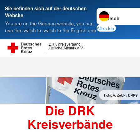
Sie befinden sich auf der deutschen
Sprache wechseln 
Website
Suche
You are on the German website, you can
Alles klar
use the switch to switch to the English one
DRK Kreisverband
Östliche Altmark e.V.
Kreisverbände
Foto: A. Zelck / DRKS
Die DRK
Kreisverbände