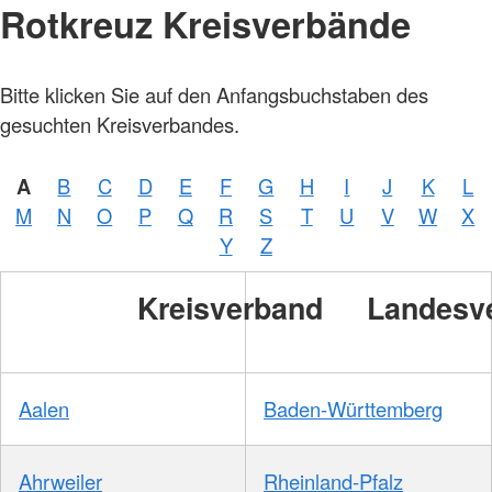
Rotkreuz Kreisverbände
Bitte klicken Sie auf den Anfangsbuchstaben des
gesuchten Kreisverbandes.
A
B
C
D
E
F
G
H
I
J
K
L
M
N
O
P
Q
R
S
T
U
V
W
X
Y
Z
Kreisverband
Landesv
Aalen
Baden-Württemberg
Ahrweiler
Rheinland-Pfalz