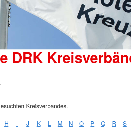
Wohnheim 
Mutter-Kind-Gruppe
Tagesgruppen
Spenden
Schulische Betreuung für den
Kleiderka
stationären Bereich
DRK-Shop
Elterncoach
Psychologin
Familienhilfe
Familienübergreifende Einzel- und
ie DRK Kreisverbän
Gruppenangebote und
Psychodramatische Gruppenarbeit
in der Familienhilfe
e
gesuchten Kreisverbandes.
H
I
J
K
L
M
N
O
P
Q
R
S