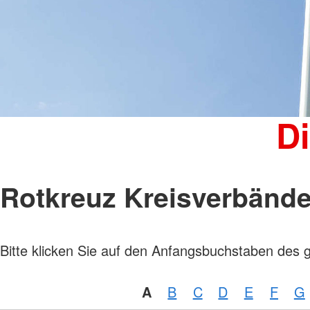
Kinder, Jugend und Familie
Jugendclub
Kindertagesstätten
Wohnheim "Julianenhof" Havelberg
Bildungs- und Begegnungsstätte
Amicus
D
Rotkreuz Kreisverbänd
Bitte klicken Sie auf den Anfangsbuchstaben des 
A
B
C
D
E
F
G