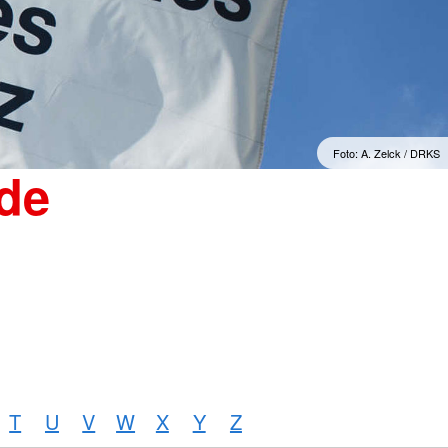
"Sorgenfrei" Osterburg
erwachsene Zuwanderer
Gesonderte Beratung und
Betreuung
mmern
Suchdienst
Foto: A. Zelck / DRKS
de
T
U
V
W
X
Y
Z