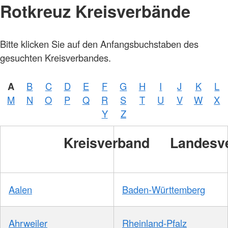
Rotkreuz Kreisverbände
Bitte klicken Sie auf den Anfangsbuchstaben des
gesuchten Kreisverbandes.
A
B
C
D
E
F
G
H
I
J
K
L
M
N
O
P
Q
R
S
T
U
V
W
X
Y
Z
Kreisverband
Landesv
Aalen
Baden-Württemberg
Ahrweiler
Rheinland-Pfalz