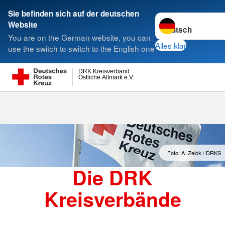
Sie befinden sich auf der deutschen
Sprache wechseln 
Website
Suche
You are on the German website, you can
Alles klar
use the switch to switch to the English one
DRK Kreisverband
Östliche Altmark e.V.
Kreisverbände
Foto: A. Zelck / DRKS
Die DRK
Kreisverbände