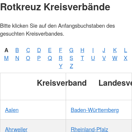
Rotkreuz Kreisverbände
Bitte klicken Sie auf den Anfangsbuchstaben des
gesuchten Kreisverbandes.
A
B
C
D
E
F
G
H
I
J
K
L
M
N
O
P
Q
R
S
T
U
V
W
X
Y
Z
Kreisverband
Landesv
Aalen
Baden-Württemberg
Ahrweiler
Rheinland-Pfalz