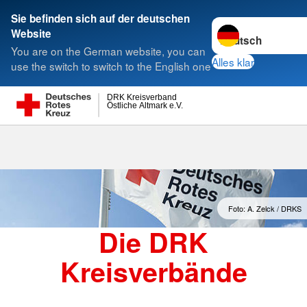
Sie befinden sich auf der deutschen
Sprache wechseln 
Website
Suche
You are on the German website, you can
Alles klar
use the switch to switch to the English one
DRK Kreisverband
Östliche Altmark e.V.
Kreisverbände
Foto: A. Zelck / DRKS
Die DRK
Kreisverbände