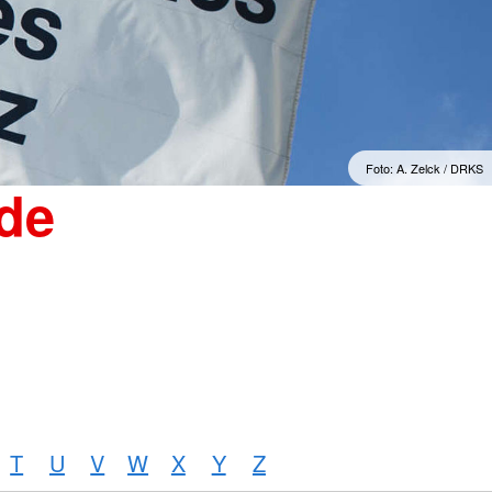
"Sorgenfrei" Osterburg
erwachsene Zuwanderer
Gesonderte Beratung und
Betreuung
mmern
Suchdienst
Foto: A. Zelck / DRKS
de
T
U
V
W
X
Y
Z