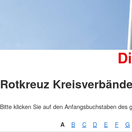
Kinder, Jugend und Familie
Jugendclub
Kindertagesstätten
Wohnheim "Julianenhof" Havelberg
Bildungs- und Begegnungsstätte
Amicus
D
Rotkreuz Kreisverbänd
Bitte klicken Sie auf den Anfangsbuchstaben des 
A
B
C
D
E
F
G