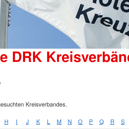
Wohnheim 
Mutter-Kind-Gruppe
Tagesgruppen
Spenden
Schulische Betreuung für den
Kleiderka
stationären Bereich
DRK-Shop
Elterncoach
Psychologin
Familienhilfe
Familienübergreifende Einzel- und
ie DRK Kreisverbän
Gruppenangebote und
Psychodramatische Gruppenarbeit
in der Familienhilfe
e
gesuchten Kreisverbandes.
H
I
J
K
L
M
N
O
P
Q
R
S