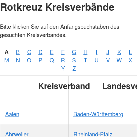
Rotkreuz Kreisverbände
Bitte klicken Sie auf den Anfangsbuchstaben des
gesuchten Kreisverbandes.
A
B
C
D
E
F
G
H
I
J
K
L
M
N
O
P
Q
R
S
T
U
V
W
X
Y
Z
Kreisverband
Landesv
Aalen
Baden-Württemberg
Ahrweiler
Rheinland-Pfalz