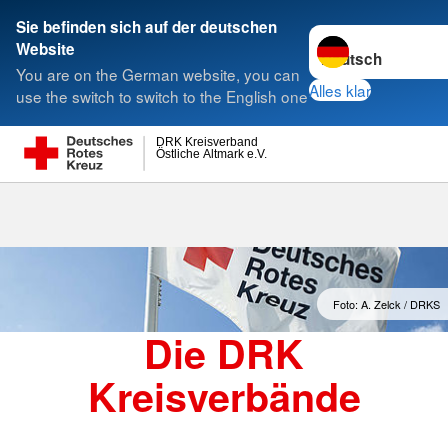
Sie befinden sich auf der deutschen
Sprache wechseln 
Website
Suche
You are on the German website, you can
Alles klar
use the switch to switch to the English one
DRK Kreisverband
Östliche Altmark e.V.
Kreisverbände
Foto: A. Zelck / DRKS
Die DRK
Kreisverbände