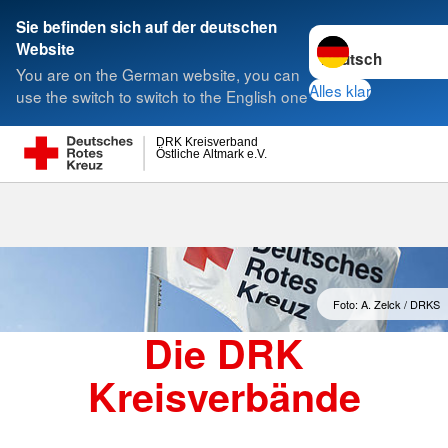
Sie befinden sich auf der deutschen
Sprache wechseln 
Website
Suche
You are on the German website, you can
Alles klar
use the switch to switch to the English one
DRK Kreisverband
Östliche Altmark e.V.
Kreisverbände
Foto: A. Zelck / DRKS
Die DRK
Kreisverbände