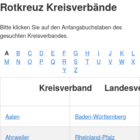
Rotkreuz Kreisverbände
Bitte klicken Sie auf den Anfangsbuchstaben des
gesuchten Kreisverbandes.
A
B
C
D
E
F
G
H
I
J
K
L
M
N
O
P
Q
R
S
T
U
V
W
X
Y
Z
Kreisverband
Landesv
Aalen
Baden-Württemberg
Ahrweiler
Rheinland-Pfalz