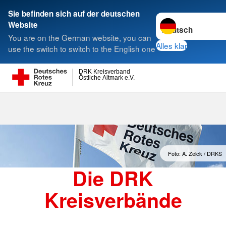
Sie befinden sich auf der deutschen
Sprache wechseln 
Website
Suche
You are on the German website, you can
Alles klar
use the switch to switch to the English one
DRK Kreisverband
Östliche Altmark e.V.
Kreisverbände
Foto: A. Zelck / DRKS
Die DRK
Kreisverbände