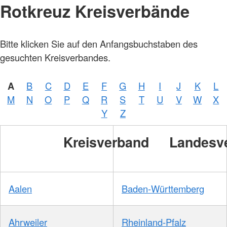
Rotkreuz Kreisverbände
Bitte klicken Sie auf den Anfangsbuchstaben des
gesuchten Kreisverbandes.
A
B
C
D
E
F
G
H
I
J
K
L
M
N
O
P
Q
R
S
T
U
V
W
X
Y
Z
Kreisverband
Landesv
Aalen
Baden-Württemberg
Ahrweiler
Rheinland-Pfalz