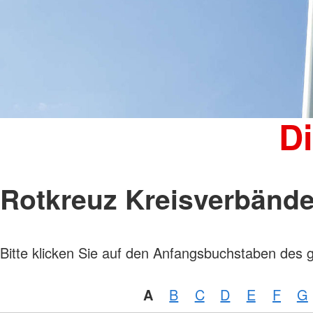
Kinder, Jugend und Familie
Jugendclub
Kindertagesstätten
Wohnheim "Julianenhof" Havelberg
Bildungs- und Begegnungsstätte
Amicus
D
Rotkreuz Kreisverbänd
Bitte klicken Sie auf den Anfangsbuchstaben des 
A
B
C
D
E
F
G