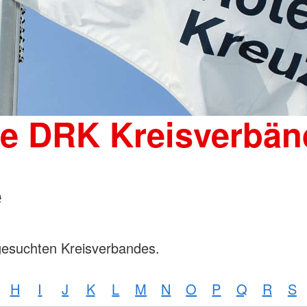
Wohnheim 
Mutter-Kind-Gruppe
Tagesgruppen
Spenden
Schulische Betreuung für den
Kleiderka
stationären Bereich
DRK-Shop
Elterncoach
Psychologin
Familienhilfe
Familienübergreifende Einzel- und
ie DRK Kreisverbän
Gruppenangebote und
Psychodramatische Gruppenarbeit
in der Familienhilfe
e
gesuchten Kreisverbandes.
H
I
J
K
L
M
N
O
P
Q
R
S