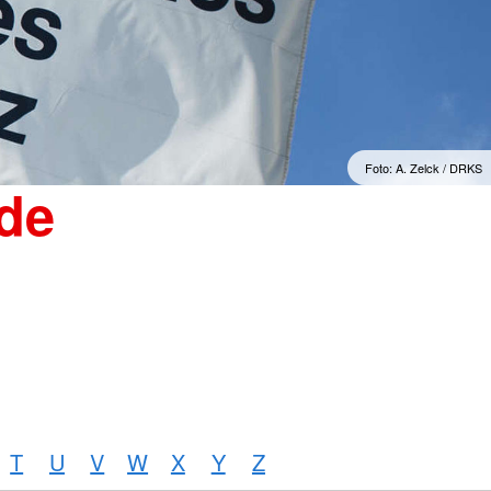
"Sorgenfrei" Osterburg
erwachsene Zuwanderer
Gesonderte Beratung und
Betreuung
mmern
Suchdienst
Foto: A. Zelck / DRKS
de
T
U
V
W
X
Y
Z