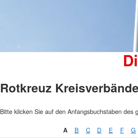
Kinder, Jugend und Familie
Jugendclub
Kindertagesstätten
Wohnheim "Julianenhof" Havelberg
Bildungs- und Begegnungsstätte
Amicus
D
Rotkreuz Kreisverbänd
Bitte klicken Sie auf den Anfangsbuchstaben des 
A
B
C
D
E
F
G