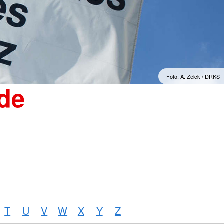
"Sorgenfrei" Osterburg
erwachsene Zuwanderer
Gesonderte Beratung und
Betreuung
mmern
Suchdienst
Foto: A. Zelck / DRKS
de
T
U
V
W
X
Y
Z