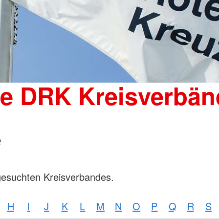
Wohnheim 
Mutter-Kind-Gruppe
Tagesgruppen
Spenden
Schulische Betreuung für den
Kleiderka
stationären Bereich
DRK-Shop
Elterncoach
Psychologin
Familienhilfe
Familienübergreifende Einzel- und
ie DRK Kreisverbän
Gruppenangebote und
Psychodramatische Gruppenarbeit
in der Familienhilfe
e
gesuchten Kreisverbandes.
H
I
J
K
L
M
N
O
P
Q
R
S