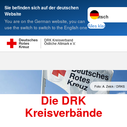
Sie befinden sich auf der deutschen
Sprache wechseln 
Website
Suche
You are on the German website, you can
Alles klar
use the switch to switch to the English one
DRK Kreisverband
Östliche Altmark e.V.
Kreisverbände
Foto: A. Zelck / DRKS
Die DRK
Kreisverbände