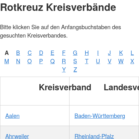
Rotkreuz Kreisverbände
Bitte klicken Sie auf den Anfangsbuchstaben des
gesuchten Kreisverbandes.
A
B
C
D
E
F
G
H
I
J
K
L
M
N
O
P
Q
R
S
T
U
V
W
X
Y
Z
Kreisverband
Landesv
Aalen
Baden-Württemberg
Ahrweiler
Rheinland-Pfalz