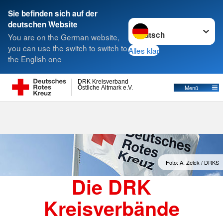
Sie befinden sich auf der
Sprache wechseln zu
deutschen Website
Suche
You are on the German website,
you can use the switch to switch to
Alles klar
the English one
Kreisverbände
DRK Kreisverband
Östliche Altmark e.V.
Menü
Foto: A. Zelck / DRKS
Die DRK
Kreisverbände